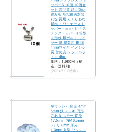
ッパーS 10個 10個セ
ット 高品質 錆に強い
踏み板 鳥獣被害対策
わな 罠用 くくりわな
蝶ねじ ワイヤースト
ッパー 4mm 4ミリ ス
テンストッパーs 筒型
丸形状 蝶ボルト ワイ
ヤー 畑 農業用 柵 網
4mmワイヤ イノシシ
罠 留め具 レッドハッ
ト redhat
価格：1,980円（税
込、送料別)
(2024/6/12時点)
平ワッシャ 座金 4mm
5mm 鉄 メッキ 円形
穴あき ステー 直径
17.5mm 内径6.5mm
6ミリ 6mm 厚み
1.3mm 丸型 ワッシャ