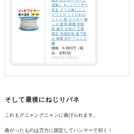
油無し 4ミリワイヤー
安全 グリス無しくく
りワイヤ くくりわな
くくり 罠 ワイヤー 猪
シカ 鹿用 捕獲 狩猟
鉄 麻芯 仕掛け 工事
固定 地震対策 落下防
止 林業 DIY フェンス
柵
価格：6,980円（税
込、送料別)
(2024/6/12時点)
そして最後にねじりバネ
これもグニャングニャンに曲げられます。
曲がったものは万力に固定してハンマーで叩く！