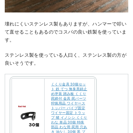
壊れにくいステンレス製もありますが、ハンマーで叩い
て直せることもあるのでコスパの良い鉄製を使っていま
す。
ステンレス製を使っている人曰く、ステンレス製の方が
良いそうです。
くくり金具 30個セッ
ト 鉄 てつ 無臭黒錆止
め塗装 踏み板 くくり
罠締付 金具 罠パーツ
狩猟用品 ワイヤース
トッパー パイプ固定
ワイヤー固定 トラッ
プ 猪 イノシシ くくり
わな 単品 30個 特殊
部品 わな用 罠用 穴あ
き 油なし 30個 黒 ブ