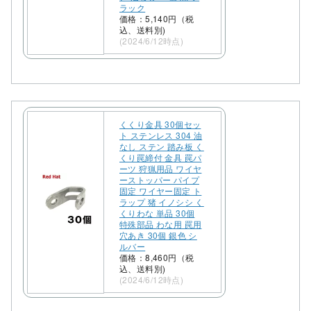
ラック
価格：5,140円（税
込、送料別)
(2024/6/12時点)
くくり金具 30個セッ
ト ステンレス 304 油
なし ステン 踏み板 く
くり罠締付 金具 罠パ
ーツ 狩猟用品 ワイヤ
ーストッパー パイプ
固定 ワイヤー固定 ト
ラップ 猪 イノシシ く
くりわな 単品 30個
特殊部品 わな用 罠用
穴あき 30個 銀色 シ
ルバー
価格：8,460円（税
込、送料別)
(2024/6/12時点)