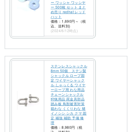
ー ワッシャ ワッシヤ
ー 500枚 セット まと
め売り redhat レッド
ハット
価格：1,690円～（税
込、送料別)
(2024/6/12時点)
ステンレスシャックル
8mm 50個 ステン製
シャックル ロープ固
定 ワイヤーシャック
ル しゃっくる ワイヤ
ーロープ用 わな用品
チェーンシャックル
狩猟用品 罠金具部品
踏み板 鳥獣被害対策
箱わな くくりわな 猪
イノシシ シカ クマ 固
定 補強 補助 予備 修
理
価格：8,980円（税
込、送料別)