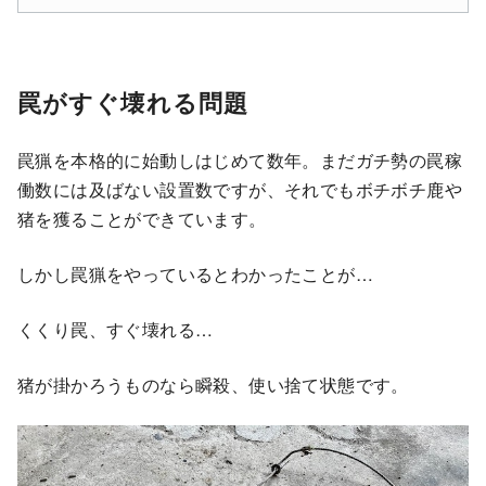
罠がすぐ壊れる問題
罠猟を本格的に始動しはじめて数年。まだガチ勢の罠稼
働数には及ばない設置数ですが、それでもボチボチ鹿や
猪を獲ることができています。
しかし罠猟をやっているとわかったことが…
くくり罠、すぐ壊れる…
猪が掛かろうものなら瞬殺、使い捨て状態です。