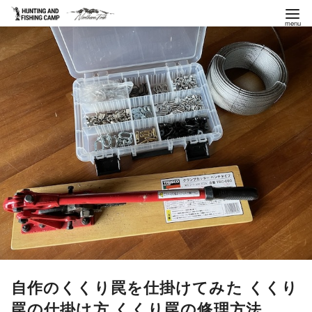
コ
ン
テ
ン
ツ
へ
移
動
自作のくくり罠を仕掛けてみた くくり
罠の仕掛け方 くくり罠の修理方法