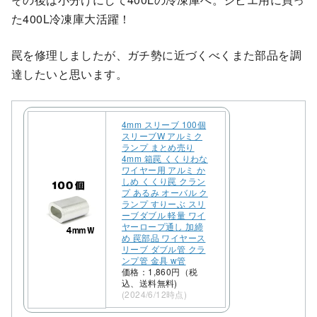
た400L冷凍庫大活躍！
罠を修理しましたが、ガチ勢に近づくべくまた部品を調
達したいと思います。
4mm スリーブ 100個
スリーブW アルミク
ランプ まとめ売り
4mm 箱罠 くくりわな
ワイヤー用 アルミ か
しめ くくり罠 クラン
プ あるみ オーバル ク
ランプ すりーぶ スリ
ーブダブル 軽量 ワイ
ヤーロープ通し 加締
め 罠部品 ワイヤース
リーブ ダブル管 クラ
ンプ管 金具 w管
価格：1,860円（税
込、送料無料)
(2024/6/12時点)