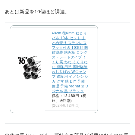
あとは新品を10個ほど調達。
43cm 径6mm ねじり
バネ 10本 セット ま
とめ売り ステンレス
フック付き 10本組 防
錆塗装 踏み板 ロング
ストレートタイプ く
くり罠 わな くくりわ
な 狩猟用品 害獣駆除
ねじりばね Wジャン
プ 踏板用 イノシシ シ
カ クマ 鉄 DIY 予備
修理 予備 redhat オリ
ジナル 黒 ブラック
価格：13,480円（税
込、送料別)
(2024/6/12時点)