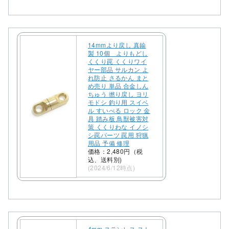
14mmより戻し 真鍮
製 10個 よりもどし
くくり罠 くくりワイ
ヤー部品 サルカン よ
れ防止 さるかん まと
め売り 単品 合金しん
ちゅう 撚り戻し ヨリ
モドシ 釣り用 スイベ
ル すいべる ロック 金
具 踏み板 鳥獣被害対
策 くくりわな イノシ
シ罠パーツ 罠用 狩猟
用品 予備 修理
価格：2,480円（税
込、送料別)
(2024/6/12時点)
4mm ステンレス スト