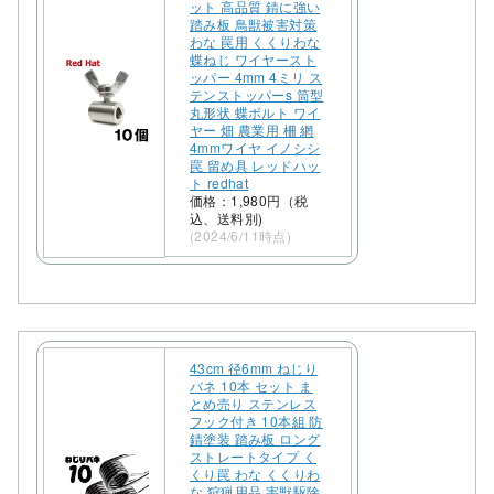
ット 高品質 錆に強い
踏み板 鳥獣被害対策
わな 罠用 くくりわな
蝶ねじ ワイヤースト
ッパー 4mm 4ミリ ス
テンストッパーs 筒型
丸形状 蝶ボルト ワイ
ヤー 畑 農業用 柵 網
4mmワイヤ イノシシ
罠 留め具 レッドハッ
ト redhat
価格：1,980円（税
込、送料別)
(2024/6/11時点)
43cm 径6mm ねじり
バネ 10本 セット ま
とめ売り ステンレス
フック付き 10本組 防
錆塗装 踏み板 ロング
ストレートタイプ く
くり罠 わな くくりわ
な 狩猟用品 害獣駆除