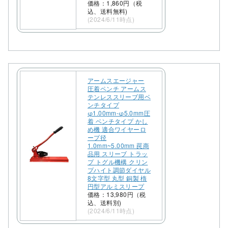
価格：1,860円（税
込、送料無料)
(2024/6/11時点)
アームスエージャー
圧着ペンチ アームス
テンレススリーブ用ベ
ンチタイプ
φ1.00mm-φ5.0mm圧
着 ベンチタイプ かし
め機 適合ワイヤーロ
ープ径
1.0mm~5.00mm 罠商
品用 スリーブ トラッ
プ トグル機構 クリン
プハイト調節ダイヤル
8文字型 丸型 銅製 楕
円型アルミスリープ
価格：13,980円（税
込、送料別)
(2024/6/11時点)