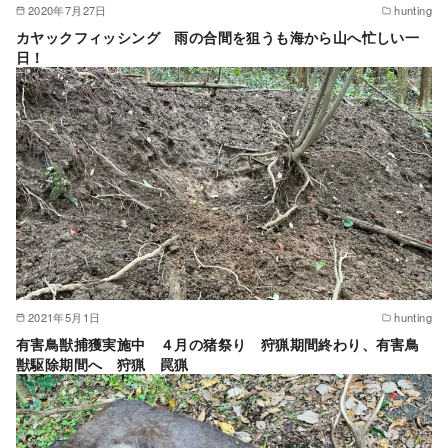
2020年7月27日
hunting
カヤックフィッシング 雨の合間を狙うも海から山へ忙しい一
日！
2021年5月1日
hunting
有害鳥獣捕獲実施中 ４月の猪祭り 狩猟期間終わり、有害鳥
獣駆除期間へ 狩猟 罠猟