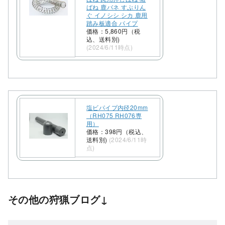
ばね 鹿バネ すぷりん
ぐ イノシシ シカ 鹿用
踏み板適合 パイプ
価格：5,860円（税
込、送料別)
(2024/6/11時点)
塩ビパイプ内径20mm
（RH075 RH076専
用）
価格：398円（税込、
送料別)
(2024/6/11時
点)
その他の狩猟ブログ↓