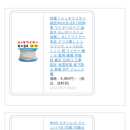
特価！メッキワイヤー
線径4mm 6×24 100M
巻 ワイヤーロープ 油
抜き わいやーろーぷ
油無し 4ミリワイヤー
安全 グリス無しくく
りワイヤ くくりわな
くくり 罠 ワイヤー 猪
シカ 鹿用 捕獲 狩猟
鉄 麻芯 仕掛け 工事
固定 地震対策 落下防
止 林業 DIY フェンス
柵
価格：6,980円～（税
込、送料別)
(2024/6/11時点)
4mm ステンレス スト
ッパーS 10個 10個セ