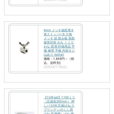
4mm メッキ箱罠用 6
角ストッパーS 六角
メッキ 鉄 踏み板 鳥獣
被害対策 わな くくり
わな 罠用 狩猟用品 予
備 修理 予備 内腔ネジ
山あり redhat
価格：1,848円～（税
込、送料別)
(2024/6/11時点)
【10本set】1100ミリ
（圧縮長200mm） 押
しバネ06 圧縮ばね ス
プリング いのしし罠
ばね 罠用押しばね 猪