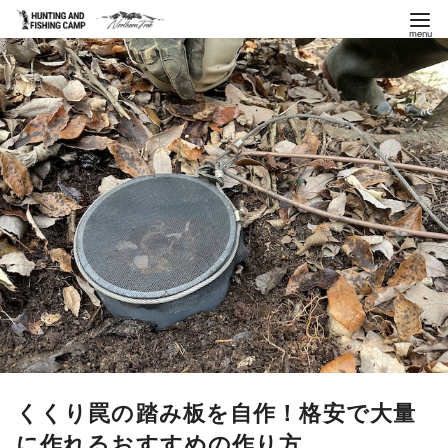
コ
ン
テ
ン
ツ
へ
移
動
くくり罠の踏み板を自作！格安で大量
に作れるおすすめの作り方