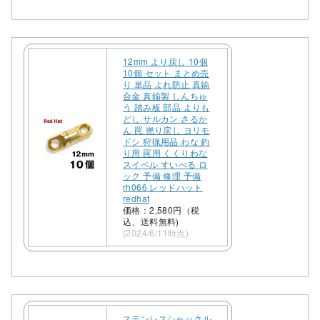
12mm より戻し 10個
10個 セット まとめ売
り 単品 よれ防止 真鍮
合金 真鍮製 しんちゅ
う 踏み板 部品 よりも
どし サルカン さるか
ん 罠 撚り戻し ヨリモ
ドシ 狩猟用品 わな 釣
り用 罠用 くくりわな
スイベル すいべる ロ
ック 予備 修理 予備
rh066 レッドハット
redhat
価格：2,580円（税
込、送料無料)
(2024/6/11時点)
ステンレスシャックル