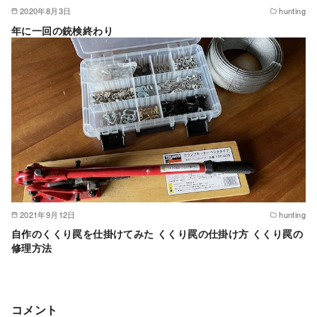
2020年8月3日
hunting
年に一回の銃検終わり
2021年9月12日
hunting
自作のくくり罠を仕掛けてみた くくり罠の仕掛け方 くくり罠の
修理方法
コメント