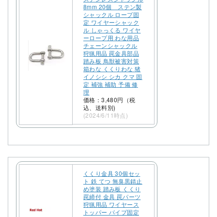
8mm 20個 ステン製
シャックル ロープ固
定 ワイヤーシャック
ル しゃっくる ワイヤ
ーロープ用 わな用品
チェーンシャックル
狩猟用品 罠金具部品
踏み板 鳥獣被害対策
箱わな くくりわな 猪
イノシシ シカ クマ 固
定 補強 補助 予備 修
理
価格：3,480円（税
込、送料別)
(2024/6/11時点)
くくり金具 30個セッ
ト 鉄 てつ 無臭黒錆止
め塗装 踏み板 くくり
罠締付 金具 罠パーツ
狩猟用品 ワイヤース
トッパー パイプ固定