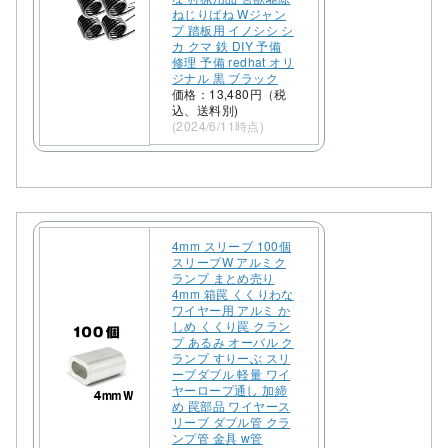
ねじりばね Wジャン
プ 踏板用 イノシシ シ
カ クマ 鉄 DIY 予備
修理 予備 redhat オリ
ジナル 黒 ブラック
価格：13,480円（税
込、送料別)
(2024/6/11時点)
4mm スリーブ 100個
スリーブW アルミク
ランプ まとめ売り
4mm 箱罠 くくりわな
ワイヤー用 アルミ か
しめ くくり罠 クラン
プ あるみ オーバル ク
ランプ すりーぶ スリ
ーブダブル 軽量 ワイ
ヤーロープ通し 加締
め 罠部品 ワイヤース
リーブ ダブル管 クラ
ンプ管 金具 w管