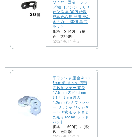
ワイヤー固定 トラッ
プ 猪 イノシシ くくり
わな 単品 30個 特殊
部品 わな用 罠用 穴あ
き 油なし 30個 黒 ブ
ラック
価格：5,140円（税
込、送料別)
(2024/6/11時点)
平ワッシャ 座金 4mm
5mm 鉄 メッキ 円形
穴あき ステー 直径
17.5mm 内径6.5mm
6ミリ 6mm 厚み
1.3mm 丸型 ワッシャ
ー ワッシャ ワッシヤ
ー 500枚 セット まと
め売り redhat レッド
ハット
価格：1,690円～（税
込、送料別)
(2024/6/11時点)