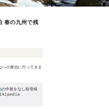
泊 春の九州で残
山へ小屋泊に行ってきま
地
の中核をなし祖母傾
に選定されている。”（引用：Wikipedia 