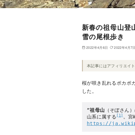
新春の祖母山登山
雪の尾根歩き
2022年4月6日
2022年4月7
本記事にはアフィリエイ
桜が咲き乱れるポカポ
した。
”
祖母山
（そぼさん）
[1]
山系に属する
。宮
https://ja.wik