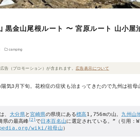
 黒金山尾根ルート 〜 宮原ルート 山小屋
日
camping
ト広告（プロモーション）が含まれます。
広告表示について
カ陽気3月下旬。花粉症の症状も治まってきたので九州は祖母
は、
大分県
と
宮崎県
の県境にある
標高
1,756mの山。
九州山
[2]
崎県の最高峰
で
日本百名山
ipedia.org/wiki/祖母山
）