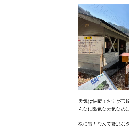
天気は快晴！さすが宮
んなに陽気な天気なの
桜に雪！なんて贅沢な