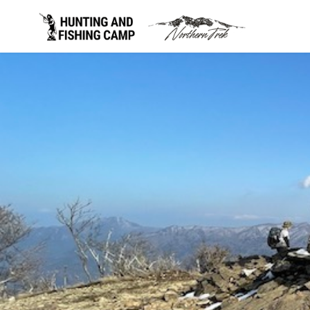
コ
ン
テ
ン
ツ
へ
移
動