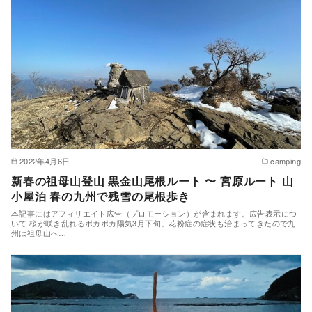
2022年4月6日
camping
新春の祖母山登山 黒金山尾根ルート 〜 宮原ルート 山
小屋泊 春の九州で残雪の尾根歩き
本記事にはアフィリエイト広告（プロモーション）が含まれます。広告表示につ
いて 桜が咲き乱れるポカポカ陽気3月下旬。花粉症の症状も治まってきたので九
州は祖母山へ…