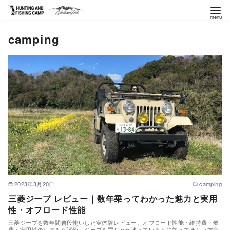
コ
camping
ン
テ
ン
ツ
へ
移
動
2023年3月20日
camping
三菱ジープ レビュー｜数年乗ってわかった魅力と実用
性・オフロード性能
三菱ジープを数年間普段使いした実体験レビュー。オフロード性能・維持費・燃
費・実用性のリアルな評価。ジープを買おうか迷っている人に知ってほしい本音