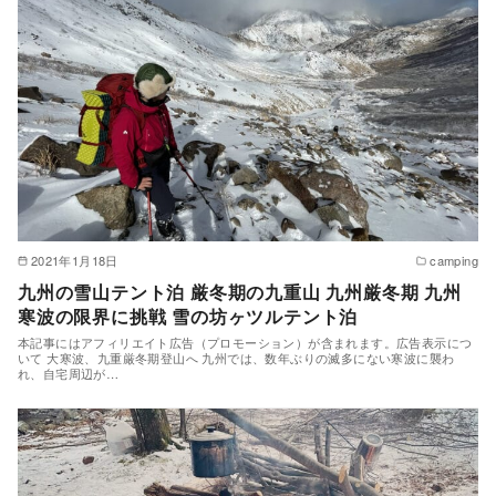
2021年1月18日
camping
九州の雪山テント泊 厳冬期の九重山 九州厳冬期 九州
寒波の限界に挑戦 雪の坊ヶツルテント泊
本記事にはアフィリエイト広告（プロモーション）が含まれます。広告表示につ
いて 大寒波、九重厳冬期登山へ 九州では、数年ぶりの滅多にない寒波に襲わ
れ、自宅周辺が…