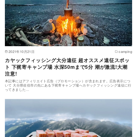
2021年10月21日
camping
カヤックフィッシング大分遠征 超オススメ遠征スポッ
ト 下梶寄キャンプ場 水深50mまで5分 潮が激流!大潮
注意!
本記事にはアフィリエイト広告（プロモーション）が含まれます。広告表示につ
いて 大分県佐伯市の先にある下梶寄キャンプ場へカヤックフィッシング遠征に行
ってきました…