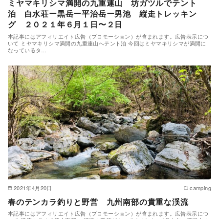
ミヤマキリシマ満開の九重連山 坊ガツルでテント
泊 白水荘ー黒岳ー平治岳ー男池 縦走トレッキン
グ ２０２１年６月１日〜２日
本記事にはアフィリエイト広告（プロモーション）が含まれます。広告表示につ
いて ミヤマキリシマ満開の九重連山へテント泊 今回はミヤマキリシマが満開に
なっているタ…
2021年4月20日
camping
春のテンカラ釣りと野営 九州南部の貴重な渓流
本記事にはアフィリエイト広告（プロモーション）が含まれます。広告表示につ