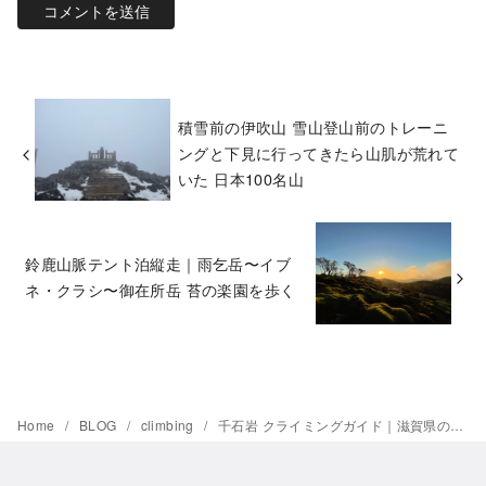
積雪前の伊吹山 雪山登山前のトレーニ
ングと下見に行ってきたら山肌が荒れて
いた 日本100名山
鈴鹿山脈テント泊縦走｜雨乞岳〜イブ
ネ・クラシ〜御在所岳 苔の楽園を歩く
Home
BLOG
climbing
千石岩 クライミングガイド｜滋賀県のおすすめ岩場・トポ・アクセス情報