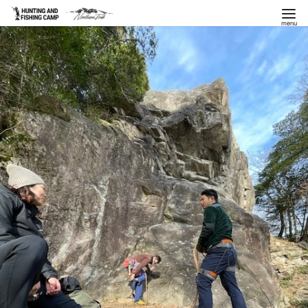
コ
ン
テ
ン
ツ
へ
移
動