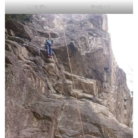
ここむずい
やったー！