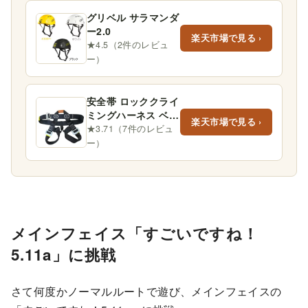
グリベル サラマンダ
ー2.0
楽天市場で見る ›
★4.5（2件のレビュ
ー）
安全帯 ロッククライ
ミングハーネス ベル
楽天市場で見る ›
ト 登山 高所作業 懸
★3.71（7件のレビュ
垂下降 アウトドア
ー）
…
メインフェイス「すごいですね！
5.11a」に挑戦
さて何度かノーマルルートで遊び、メインフェイスの