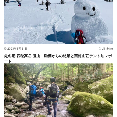
2023年5月31日
climbing
厳冬期 西穂高岳 登山｜独標からの絶景と西穂山荘テント泊レポ
ート