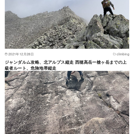
2021年12月28日
climbing
ジャンダルム攻略、北アルプス縦走 西穂高岳ー槍ヶ岳までの上
級者ルート、危険地帯縦走