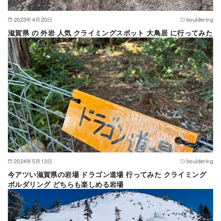
2023年4月20日
bouldering
滋賀県 の 外岩 人気 クライミングスポット 大鳥居 に行ってみた
2024年5月13日
bouldering
今アツい滋賀県の岩場 ドラゴン道場 行ってみた クライミング
ボルダリング どちらも楽しめる岩場