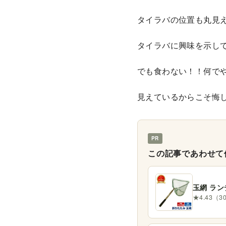
タイラバの位置も丸見
タイラバに興味を示し
でも食わない！！何で
見えているからこそ悔
PR
この記事であわせて
玉網 ラン
★4.43（