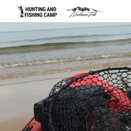
コ
ン
テ
ン
ツ
へ
移
動