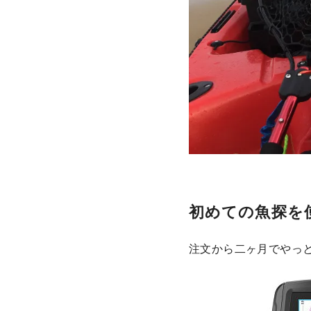
初めての魚探を
注文から二ヶ月でやっ