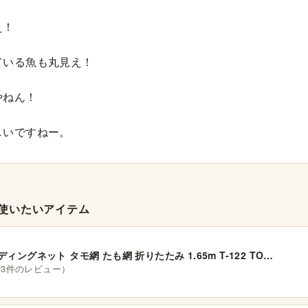
え！
ている魚も丸見え！
やねん！
しいですねー。
使いたいアイテム
ディングネット タモ網 たも網 折りたたみ 1.65m T-122 TO…
303件のレビュー）