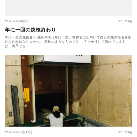
2020年8月3日
hunting
年に一回の銃検終わり
年に一度の銃検査へ 銃所持者は年に一度、警察署に出向いて自分の銃の検査を受
けなければなりません。 車検のようなものです。 うっかりして忘れてしまえ
ば…御用とな…
2020年7月17日
hunting