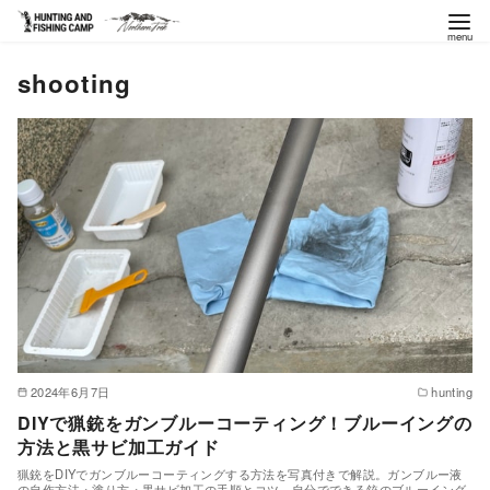
コ
shooting
ン
テ
ン
ツ
へ
移
動
2024年6月7日
hunting
DIYで猟銃をガンブルーコーティング！ブルーイングの
方法と黒サビ加工ガイド
猟銃をDIYでガンブルーコーティングする方法を写真付きで解説。ガンブルー液
の自作方法・塗り方・黒サビ加工の手順とコツ。自分でできる銃のブルーイング