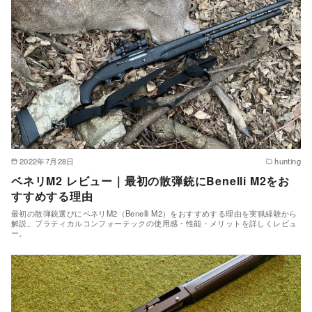
2022年7月28日
hunting
ベネリM2 レビュー｜最初の散弾銃にBenelli M2をお
すすめする理由
最初の散弾銃選びにベネリM2（Benelli M2）をおすすめする理由を実猟経験から
解説。プラティカルコンフォーテックの使用感・性能・メリットを詳しくレビュ
ー。