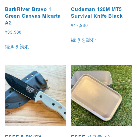
9
エ
BarkRiver Bravo 1
Cudeman 120M MT5
8
ー
Green Canvas Micarta
Survival Knife Black
0
シ
A2
¥
17,980
ョ
¥
33,980
ン
続きを読む
が
続きを読む
あ
り
ま
す
。
オ
プ
シ
ョ
ン
は
ESEE 5 BK/GY
ESEE メスティン