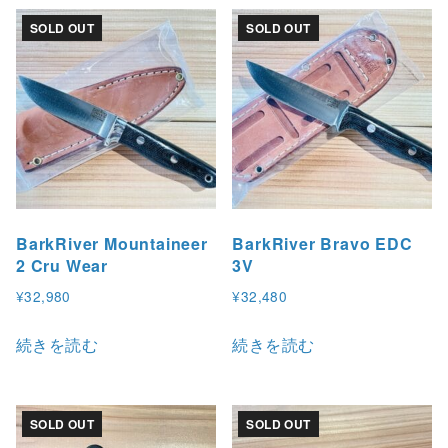
SOLD OUT
SOLD OUT
BarkRiver Mountaineer
BarkRiver Bravo EDC
2 Cru Wear
3V
¥
32,980
¥
32,480
続きを読む
続きを読む
SOLD OUT
SOLD OUT