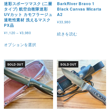
迷彩スポーツマスク (二層
BarkRiver Bravo 1
タイプ) 航空自衛隊迷彩
Black Canvas Micarta
UVカット カモフラージュ
A2
速乾性素材 洗えるマスク
¥
33,980
PX品
価
¥
1,120
–
¥
3,980
続きを読む
格
こ
帯
オプションを選択
の
:
商
¥
品
1
SOLD OUT
SOLD OUT
,
に
1
は
2
複
0
数
–
の
¥
バ
3
,
リ