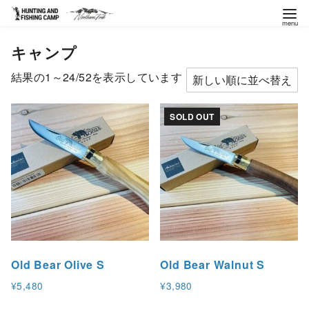
コ
キャンプ
ン
テ
新
結果の1～24/52を表示しています
ン
し
ツ
い
SOLD OUT
へ
順
移
動
Old Bear Olive S
Old Bear Walnut S
¥
5,480
¥
3,980