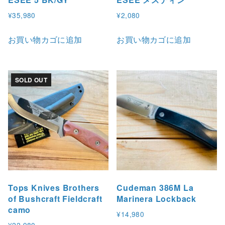
商
¥
35,980
¥
2,080
品
お買い物カゴに追加
お買い物カゴに追加
ペ
ー
ジ
か
SOLD OUT
ら
選
択
で
き
ま
す
Tops Knives Brothers
Cudeman 386M La
of Bushcraft Fieldcraft
Marinera Lockback
camo
¥
14,980