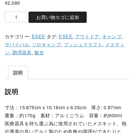
¥
2,080
E
お買い物カゴに追加
S
E
カテゴリー:
ESEE
タグ:
ESEE
,
アウトドア
,
キャンプ
,
E
サバイバル
,
ソロキャンプ
,
ブッシュクラフト
,
メスティ
メ
ン
,
調理器具
,
飯盒
ス
テ
ィ
説明
ン
個
説明
寸法：15.875cm x 10.16cm x 6.35cm 厚さ: 0.87mm
重量：約170g 素材：アルミニウム 容量：約900ml
医療器具を持ち運ぶ為に使用されていたメスキット、熱
伝導率の良いアルミ製のため炊飯や調理ができたりと、