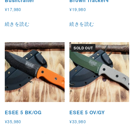
Bushcrafter
Brown Tracker4
¥
17,980
¥
19,980
続きを読む
続きを読む
SOLD OUT
ESEE 5 BK/OG
ESEE 5 OV/GY
¥
35,980
¥
33,980