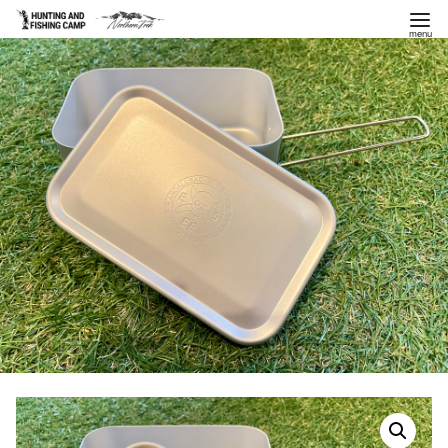
コ
ン
テ
ン
ツ
へ
移
動