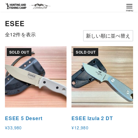
コ
ESEE
ン
テ
新
全12件を表示
ン
し
ツ
い
SOLD OUT
SOLD OUT
へ
順
移
動
ESEE 5 Desert
ESEE Izula 2 DT
¥
33,980
¥
12,980