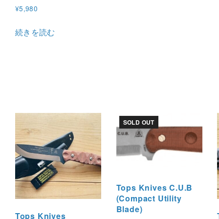
¥
5,980
続きを読む
SOLD OUT
Tops Knives C.U.B
(Compact Utility
Blade)
Tops Knives