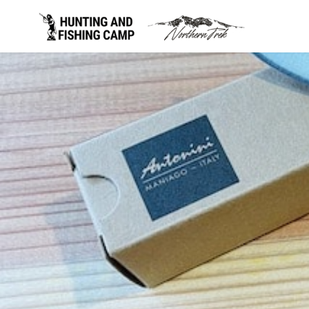
コ
ン
テ
ン
ツ
へ
移
動