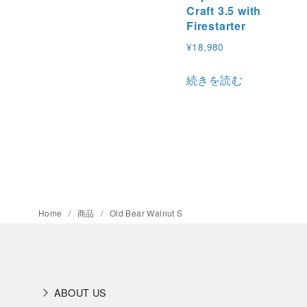
Craft 3.5 with
Firestarter
¥
18,980
続きを読む
Home
商品
Old Bear Walnut S
ABOUT US