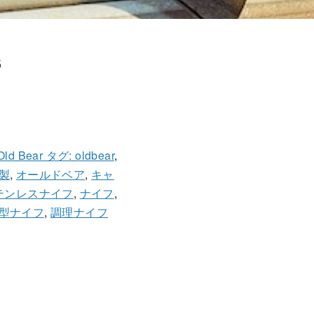
S
Old Bear タグ: oldbear
,
製
,
オールドベア
,
キャ
テンレスナイフ
,
ナイフ
,
型ナイフ
,
調理ナイフ