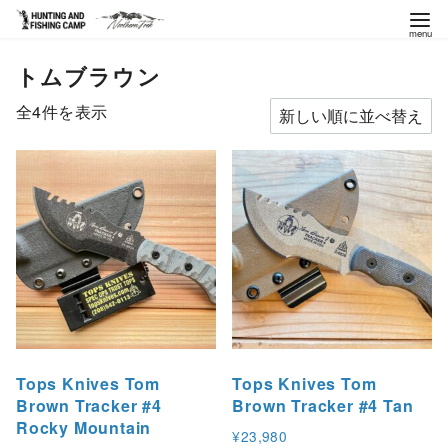
コ
トムブラウン
ン
テ
新
全4件を表示
ン
し
ツ
い
へ
順
移
動
Tops Knives Tom
Tops Knives Tom
Brown Tracker #4
Brown Tracker #4 Tan
Rocky Mountain
¥
23,980