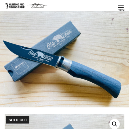
コ
ン
テ
ン
ツ
へ
移
動
SOLD OUT