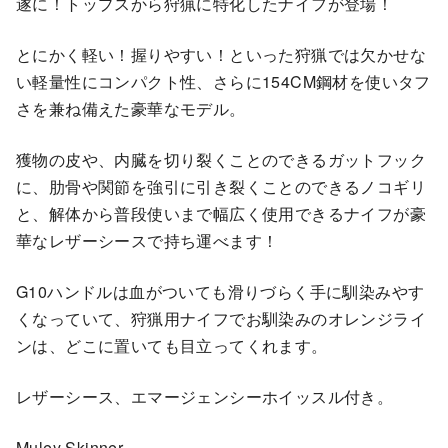
遂に！トップスから狩猟に特化したナイフが登場！
M
u
とにかく軽い！握りやすい！といった狩猟では欠かせな
l
い軽量性にコンパクト性、さらに154CM鋼材を使いタフ
e
さを兼ね備えた豪華なモデル。
y
C
獲物の皮や、内臓を切り裂くことのできるガットフック
o
に、肋骨や関節を強引に引き裂くことのできるノコギリ
m
と、解体から普段使いまで幅広く使用できるナイフが豪
b
華なレザーシースで持ち運べます！
o
個
G10ハンドルは血がついても滑りづらく手に馴染みやす
くなっていて、狩猟用ナイフでお馴染みのオレンジライ
ンは、どこに置いても目立ってくれます。
レザーシース、エマージェンシーホイッスル付き。
Muley Skinner