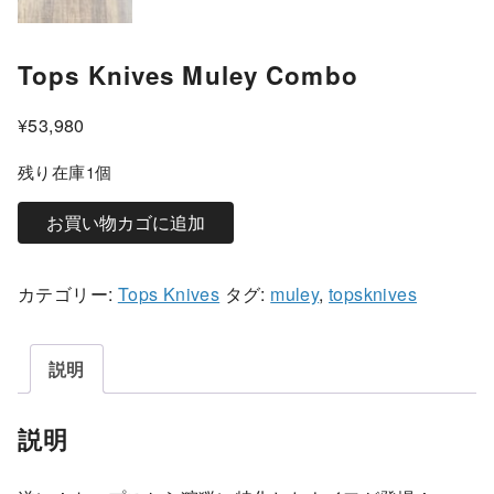
Tops Knives Muley Combo
¥
53,980
残り在庫1個
T
お買い物カゴに追加
o
p
カテゴリー:
Tops Knives
タグ:
muley
,
topsknives
s
K
n
説明
i
v
説明
e
s