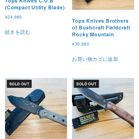
Tops Knives C.U.B
(Compact Utility Blade)
¥
24,980
Tops Knives Brothers
of Bushcraft Fieldcraft
続きを読む
Rocky Mountain
¥
35,980
お買い物カゴに追加
SOLD OUT
SOLD OUT