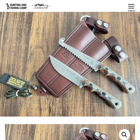
コ
ン
テ
ン
ツ
へ
移
動