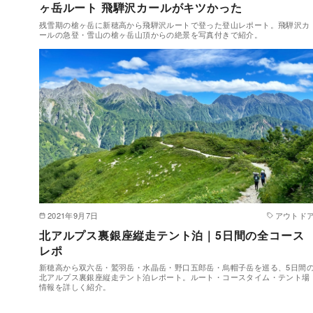
ヶ岳ルート 飛騨沢カールがキツかった
残雪期の槍ヶ岳に新穂高から飛騨沢ルートで登った登山レポート。飛騨沢カ
ールの急登・雪山の槍ヶ岳山頂からの絶景を写真付きで紹介。
2021年9月7日
アウトド
北アルプス裏銀座縦走テント泊｜5日間の全コース
レポ
新穂高から双六岳・鷲羽岳・水晶岳・野口五郎岳・烏帽子岳を巡る、5日間
北アルプス裏銀座縦走テント泊レポート。ルート・コースタイム・テント場
情報を詳しく紹介。