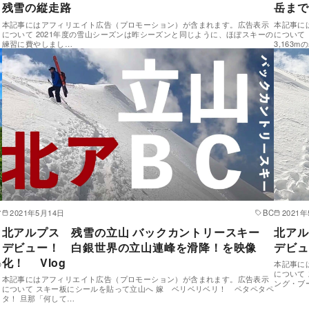
残雪の縦走路
岳まで
本記事にはアフィリエイト広告（プロモーション）が含まれます。広告表示
本記事に
について 2021年度の雪山シーズンは昨シーズンと同じように、ほぼスキーの
について
練習に費やしまし…
3,163
ア
2021年5月14日
BC
2021
北アルプス 残雪の立山 バックカントリースキー
北アル
デビュー！ 白銀世界の立山連峰を滑降！を映像
デビュ
化！ Vlog
の
本記事に
について
本記事にはアフィリエイト広告（プロモーション）が含まれます。広告表示
ング・ブ
について スキー板にシールを貼って立山へ 嫁 ベリベリベリ！ ペタペタペ
タ！ 旦那「何して…