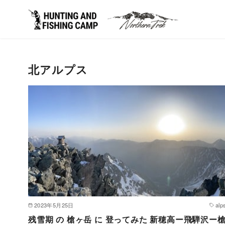
コ
ン
北アルプス
テ
ン
ツ
へ
移
動
2023年5月25日
alp
残雪期 の 槍ヶ岳 に 登ってみた 新穂高ー飛騨沢ー