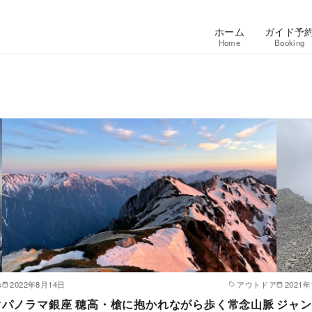
ホーム
ガイド予
Home
Booking
s
2022年8月14日
アウトドア
2021年
槍
パノラマ銀座 穂高・槍に抱かれながら歩く常念山脈
ジャン