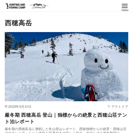
コ
西穂高岳
ン
テ
ン
ツ
へ
移
動
2023年5月31日
アウトドア
厳冬期 西穂高岳 登山｜独標からの絶景と西穂山荘テン
ト泊レポート
厳冬期の西穂高岳に挑戦した冬山登山レポート。西穂独標からの絶景・西穂山荘
でのテント泊・ルート状況を写真付きで詳しく紹介。北アルプス厳冬期登山。