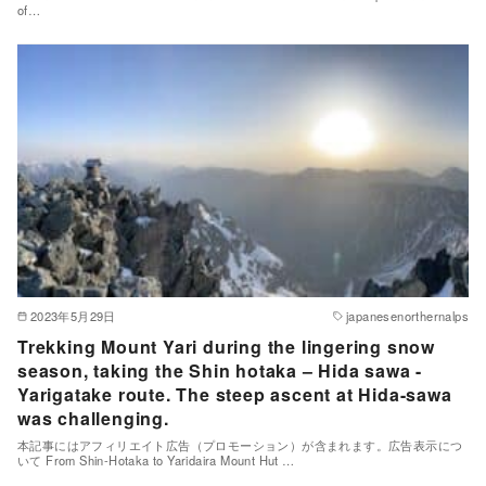
of…
2023年5月29日
japanesenorthernalps
Trekking Mount Yari during the lingering snow
season, taking the Shin hotaka – Hida sawa -
Yarigatake route. The steep ascent at Hida-sawa
was challenging.
本記事にはアフィリエイト広告（プロモーション）が含まれます。広告表示につ
いて From Shin-Hotaka to Yaridaira Mount Hut …