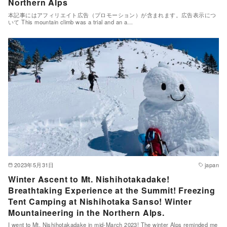
Northern Alps
本記事にはアフィリエイト広告（プロモーション）が含まれます。広告表示につ
いて This mountain climb was a trial and an a…
2023年5月31日
japan
Winter Ascent to Mt. Nishihotakadake!
Breathtaking Experience at the Summit! Freezing
Tent Camping at Nishihotaka Sanso! Winter
Mountaineering in the Northern Alps.
I went to Mt. Nishihotakadake in mid-March 2023! The winter Alps reminded me