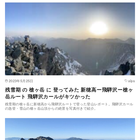
2023年5月25日
alps
残雪期 の 槍ヶ岳 に 登ってみた 新穂高ー飛騨沢ー槍ヶ
岳ルート 飛騨沢カールがキツかった
残雪期の槍ヶ岳に新穂高から飛騨沢ルートで登った登山レポート。飛騨沢カール
の急登・雪山の槍ヶ岳山頂からの絶景を写真付きで紹介。