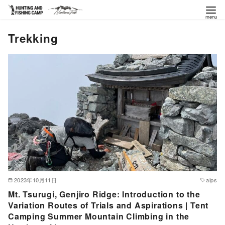
コ
Trekking
ン
テ
ン
ツ
へ
移
動
2023年10月11日
alps
Mt. Tsurugi, Genjiro Ridge: Introduction to the
Variation Routes of Trials and Aspirations | Tent
Camping Summer Mountain Climbing in the