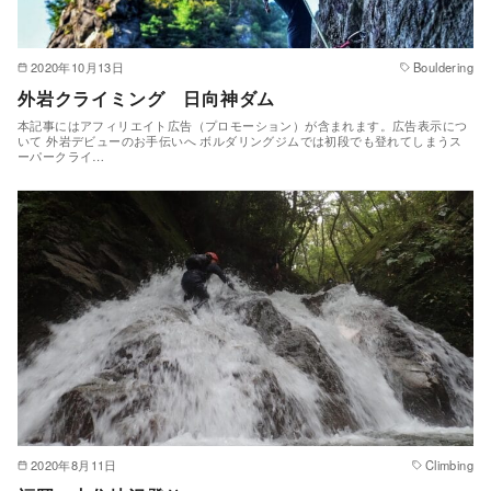
2020年10月13日
Bouldering
外岩クライミング 日向神ダム
本記事にはアフィリエイト広告（プロモーション）が含まれます。広告表示につ
いて 外岩デビューのお手伝いへ ボルダリングジムでは初段でも登れてしまうス
ーパークライ…
2020年8月11日
Climbing