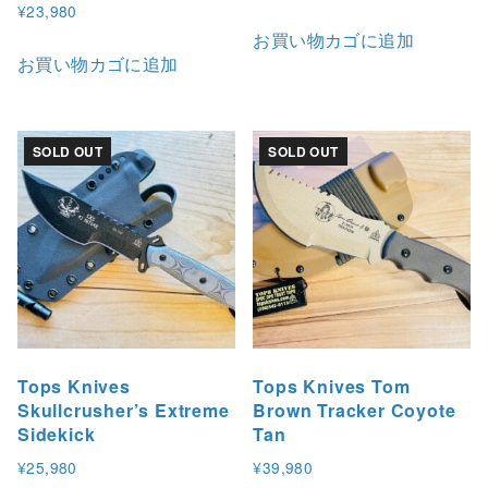
¥
23,980
お買い物カゴに追加
お買い物カゴに追加
SOLD OUT
SOLD OUT
Tops Knives
Tops Knives Tom
Skullcrusher’s Extreme
Brown Tracker Coyote
Sidekick
Tan
¥
25,980
¥
39,980