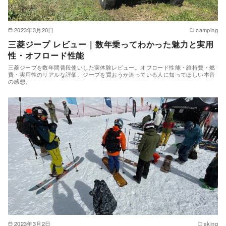
2023年3月20日
camping
三菱ジープ レビュー｜数年乗ってわかった魅力と実用
性・オフロード性能
三菱ジープを数年間普段使いした実体験レビュー。オフロード性能・維持費・燃
費・実用性のリアルな評価。ジープを買おうか迷っている人に知ってほしい本音
の感想。
2023年3月2日
sking