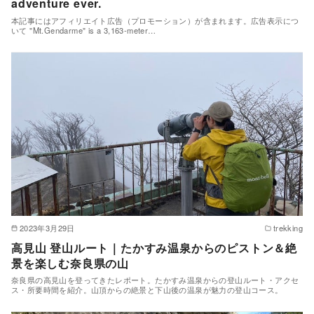
adventure ever.
本記事にはアフィリエイト広告（プロモーション）が含まれます。広告表示につ
いて "Mt.Gendarme" is a 3,163-meter…
2023年3月29日
trekking
高見山 登山ルート｜たかすみ温泉からのピストン＆絶
景を楽しむ奈良県の山
奈良県の高見山を登ってきたレポート。たかすみ温泉からの登山ルート・アクセ
ス・所要時間を紹介。山頂からの絶景と下山後の温泉が魅力の登山コース。