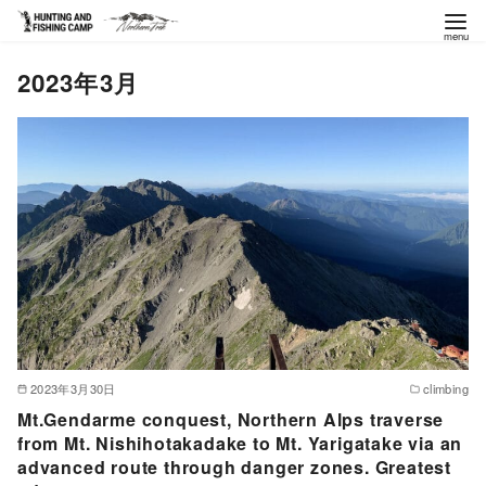
コ
2023年3月
ン
テ
ン
ツ
へ
移
動
2023年3月30日
climbing
Mt.Gendarme conquest, Northern Alps traverse
from Mt. Nishihotakadake to Mt. Yarigatake via an
advanced route through danger zones. Greatest