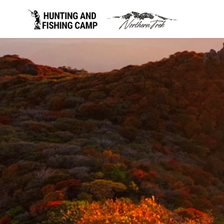
コ
ン
テ
ン
ツ
へ
移
動