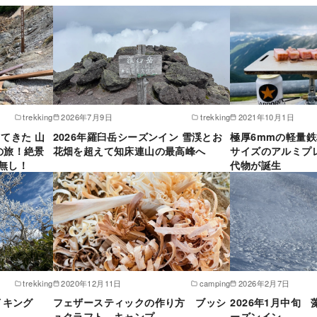
trekking
2026年7月9日
trekking
2021年10月1日
てきた 山
2026年羅臼岳シーズンイン 雪渓とお
極厚6mmの軽量鉄
の旅！絶景
花畑を超えて知床連山の最高峰へ
サイズのアルミプ
無し！
代物が誕生
trekking
2020年12月11日
camping
2026年2月7日
ハイキング
フェザースティックの作り方 ブッシ
2026年1月中旬
ュクラフト キャンプ
ーズンイン