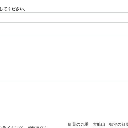
してください。
紅葉の九重 大船山 御池の紅
クライミング 日向神ダム