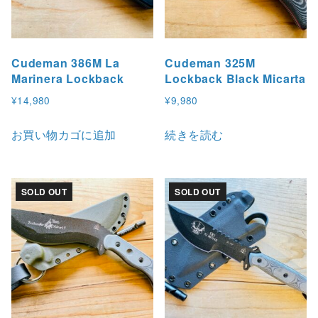
Cudeman 386M La
Cudeman 325M
Marinera Lockback
Lockback Black Micarta
¥
14,980
¥
9,980
お買い物カゴに追加
続きを読む
SOLD OUT
SOLD OUT