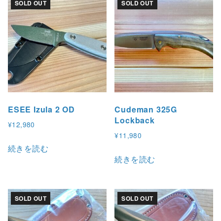
SOLD OUT
SOLD OUT
ESEE Izula 2 OD
Cudeman 325G
Lockback
¥
12,980
¥
11,980
続きを読む
続きを読む
SOLD OUT
SOLD OUT