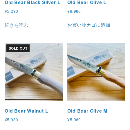
Old Bear Black Silver L
Old Bear Olive L
¥
5,290
¥
6,980
続きを読む
お買い物カゴに追加
SOLD OUT
Old Bear Walnut L
Old Bear Olive M
¥
5,980
¥
5,980