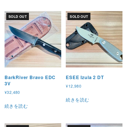
SOLD OUT
SOLD OUT
BarkRiver Bravo EDC
ESEE Izula 2 DT
3V
¥
12,980
¥
32,480
続きを読む
続きを読む