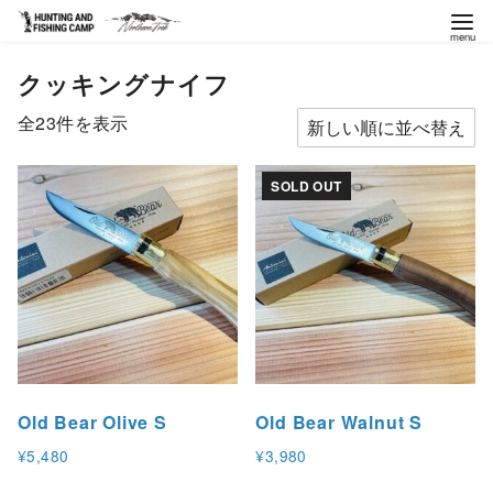
コ
クッキングナイフ
ン
テ
新
全23件を表示
ン
し
ツ
い
SOLD OUT
へ
順
移
動
Old Bear Olive S
Old Bear Walnut S
¥
5,480
¥
3,980