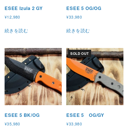
ESEE Izula 2 GY
ESEE 5 OG/OG
¥
12,980
¥
33,980
続きを読む
続きを読む
SOLD OUT
ESEE 5 BK/OG
ESEE 5 OG/GY
¥
35,980
¥
33,980