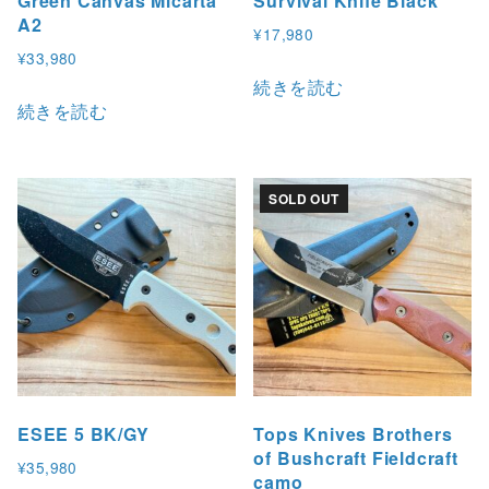
Green Canvas Micarta
Survival Knife Black
A2
¥
17,980
¥
33,980
続きを読む
続きを読む
SOLD OUT
ESEE 5 BK/GY
Tops Knives Brothers
of Bushcraft Fieldcraft
¥
35,980
camo