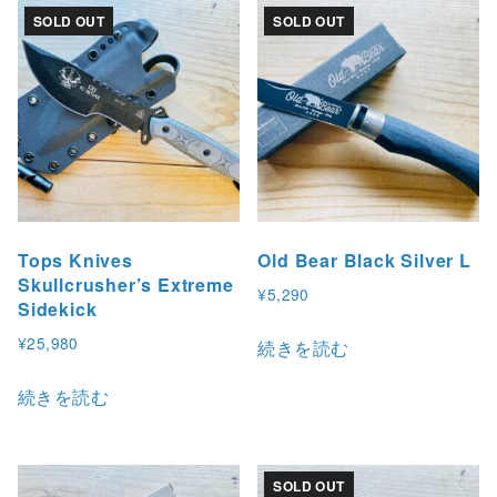
SOLD OUT
SOLD OUT
Tops Knives
Old Bear Black Silver L
Skullcrusher’s Extreme
¥
5,290
Sidekick
¥
25,980
続きを読む
続きを読む
SOLD OUT