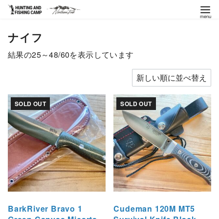
コ
ナイフ
ン
テ
新
結果の25～48/60を表示しています
ン
し
ツ
い
へ
順
移
SOLD OUT
SOLD OUT
動
BarkRiver Bravo 1
Cudeman 120M MT5