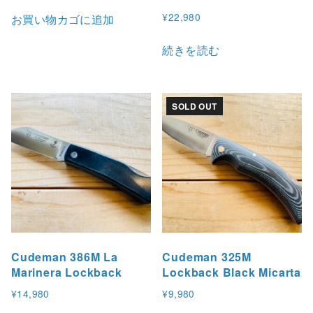
¥
22,980
お買い物カゴに追加
続きを読む
SOLD OUT
Cudeman 386M La
Cudeman 325M
Marinera Lockback
Lockback Black Micarta
¥
14,980
¥
9,980