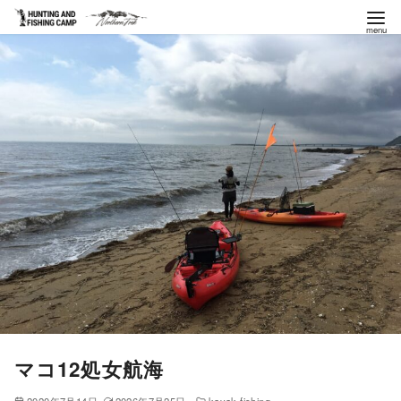
コ
ン
テ
ン
ツ
へ
移
動
マコ12処女航海