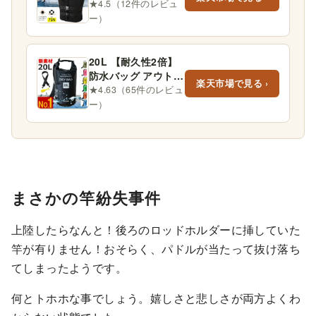
ブラック 男 女 大人
★4.5（12件のレビュ
救命胴衣 li…
ー）
20L 【耐久性2倍】
防水バッグ アウトド
楽天市場で見る ›
ア 防水リュック 大
★4.63（65件のレビュ
容量 メンズ …
ー）
まさかの竿紛失事件
上陸したらなんと！後ろのロッドホルダーに挿していた
竿が有りません！おそらく、パドルが当たって抜け落ち
てしまったようです。
何とトホホな事でしょう。嬉しさと悲しさが両方よくわ