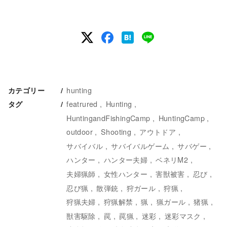
hunting
カテゴリー
featrured
Hunting
タグ
HuntingandFishingCamp
HuntingCamp
outdoor
Shooting
アウトドア
サバイバル
サバイバルゲーム
サバゲー
ハンター
ハンター夫婦
ベネリM2
夫婦猟師
女性ハンター
害獣被害
忍び
忍び猟
散弾銃
狩ガール
狩猟
狩猟夫婦
狩猟解禁
猟
猟ガール
猪猟
獣害駆除
罠
罠猟
迷彩
迷彩マスク