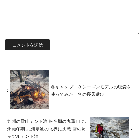
冬キャンプ ３シーズンモデルの寝袋を
使ってみた 冬の寝袋選び
九州の雪山テント泊 厳冬期の九重山 九
州厳冬期 九州寒波の限界に挑戦 雪の坊
ヶツルテント泊