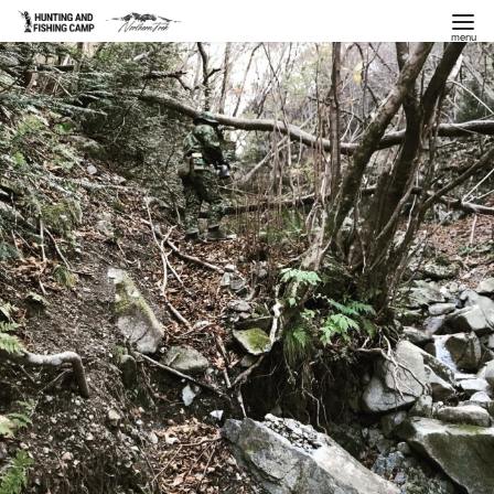
コ
ン
テ
ン
ツ
へ
移
動