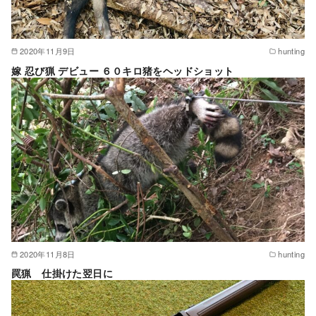
2020年11月9日
hunting
嫁 忍び猟 デビュー ６０キロ猪をヘッドショット
2020年11月8日
hunting
罠猟 仕掛けた翌日に