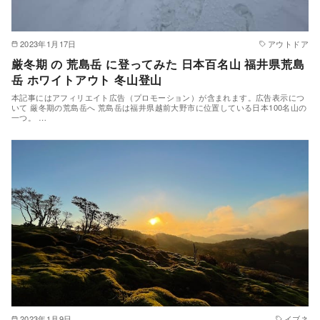
2023年1月17日
アウトドア
厳冬期 の 荒島岳 に登ってみた 日本百名山 福井県荒島
岳 ホワイトアウト 冬山登山
本記事にはアフィリエイト広告（プロモーション）が含まれます。広告表示につ
いて 厳冬期の荒島岳へ 荒島岳は福井県越前大野市に位置している日本100名山の
一つ。 …
2023年1月9日
イブネ