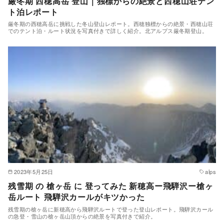
厳冬期 西穂高岳 登山｜独標からの絶景と西穂山荘テン
ト泊レポート
厳冬期の西穂高岳に挑戦した冬山登山レポート。西穂独標からの絶景・西穂山荘
でのテント泊・ルート状況を写真付きで詳しく紹介。北アルプス厳冬期登山。
2023年5月25日
alps
残雪期 の 槍ヶ岳 に 登ってみた 新穂高ー飛騨沢ー槍ヶ
岳ルート 飛騨沢カールがキツかった
残雪期の槍ヶ岳に新穂高から飛騨沢ルートで登った登山レポート。飛騨沢カール
の急登・雪山の槍ヶ岳山頂からの絶景を写真付きで紹介。