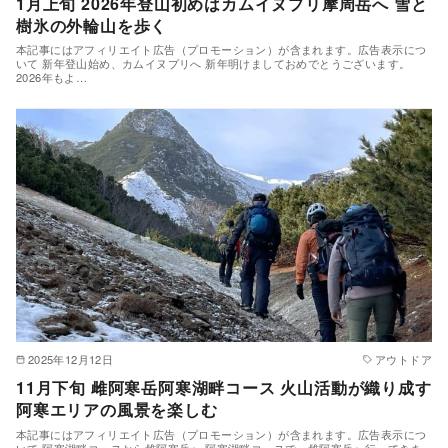
1月上旬 2026年登山初めはカムイヌプリ摩周岳へ 雪と
樹氷の外輪山を歩く
本記事にはアフィリエイト広告（プロモーション）が含まれます。広告表示につ
いて 新年登山始め、カムイヌプリへ 新年明けましておめでとうございます。
2026年もよ…
2025年12月12日
アウトドア
11月下旬 雌阿寒岳阿寒湖畔コース 火山活動が織り成す
阿寒エリアの風景を楽しむ
本記事にはアフィリエイト広告（プロモーション）が含まれます。広告表示につ
いて 阿寒湖畔コースから雌阿寒岳へ 阿寒湖畔コースで、雌阿寒岳へ行ってきま