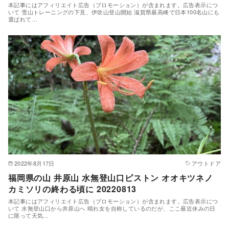
本記事にはアフィリエイト広告（プロモーション）が含まれます。広告表示につ
いて 雪山トレーニングの下見、伊吹山登山開始 滋賀県最高峰で日本100名山にも
選ばれて…
2022年8月17日
アウトドア
福岡県の山 井原山 水無登山口ピストン オオキツネノ
カミソリの終わる頃に 20220813
本記事にはアフィリエイト広告（プロモーション）が含まれます。広告表示につ
いて 水無登山口から井原山へ 晴れ女を自称しているのだが、ここ最近休みの日
に限って天気…