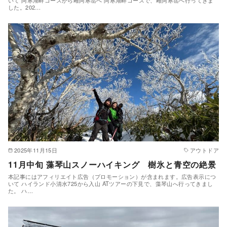
した。202…
2025年11月15日
アウトドア
11月中旬 藻琴山スノーハイキング 樹氷と青空の絶景
本記事にはアフィリエイト広告（プロモーション）が含まれます。広告表示につ
いて ハイランド小清水725から入山 ATツアーの下見で、藻琴山へ行ってきまし
た。 ハ…