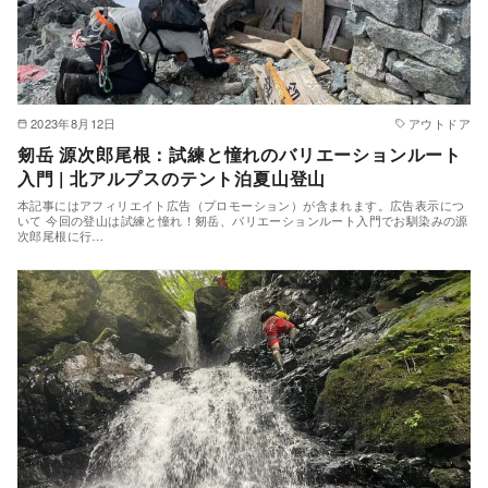
2023年8月12日
アウトドア
剱岳 源次郎尾根：試練と憧れのバリエーションルート
入門 | 北アルプスのテント泊夏山登山
本記事にはアフィリエイト広告（プロモーション）が含まれます。広告表示につ
いて 今回の登山は試練と憧れ！剱岳、バリエーションルート入門でお馴染みの源
次郎尾根に行…