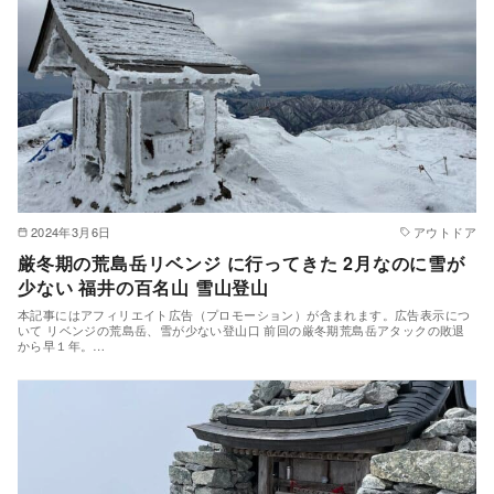
2024年3月6日
アウトドア
厳冬期の荒島岳リベンジ に行ってきた 2月なのに雪が
少ない 福井の百名山 雪山登山
本記事にはアフィリエイト広告（プロモーション）が含まれます。広告表示につ
いて リベンジの荒島岳、雪が少ない登山口 前回の厳冬期荒島岳アタックの敗退
から早１年。…