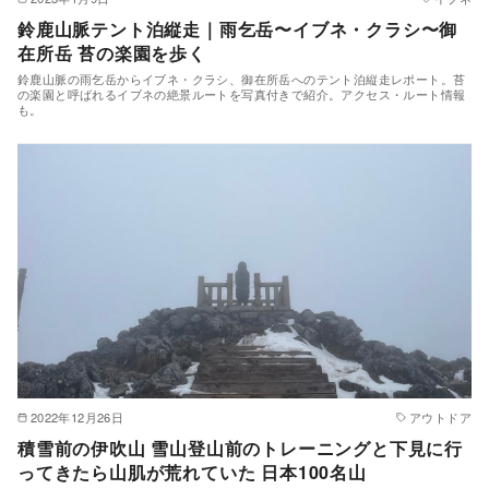
鈴鹿山脈テント泊縦走｜雨乞岳〜イブネ・クラシ〜御
在所岳 苔の楽園を歩く
鈴鹿山脈の雨乞岳からイブネ・クラシ、御在所岳へのテント泊縦走レポート。苔
の楽園と呼ばれるイブネの絶景ルートを写真付きで紹介。アクセス・ルート情報
も。
2022年12月26日
アウトドア
積雪前の伊吹山 雪山登山前のトレーニングと下見に行
ってきたら山肌が荒れていた 日本100名山