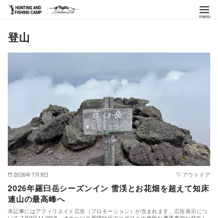
コ
登山
ン
テ
ン
ツ
へ
移
動
2026年7月9日
アウトドア
2026年羅臼岳シーズンイン 雪渓とお花畑を超えて知床
連山の最高峰へ
本記事にはアフィリエイト広告（プロモーション）が含まれます。広告表示につ
いて 7月9日11:20頃、オホーツク展望付近でヒグマとの危険な遭遇事例が発生し