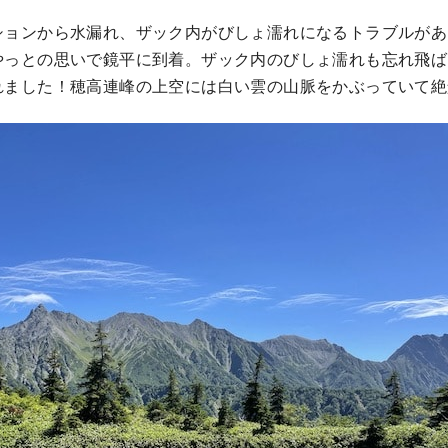
ションから水漏れ、ザック内がびしょ濡れになるトラブルがあ
やっとの思いで鏡平に到着。ザック内のびしょ濡れも忘れ飛ば
れました！穂高連峰の上空には白い雲の山脈をかぶっていて絶