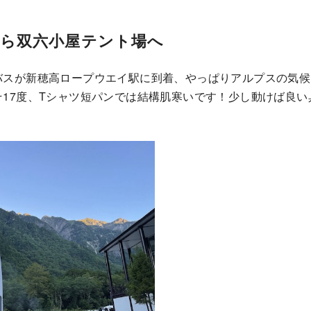
から双六小屋テント場へ
バスが新穂高ロープウエイ駅に到着、やっぱりアルプスの気候
そ17度、Tシャツ短パンでは結構肌寒いです！少し動けば良