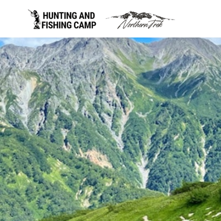
コ
ン
テ
ン
ツ
へ
移
動