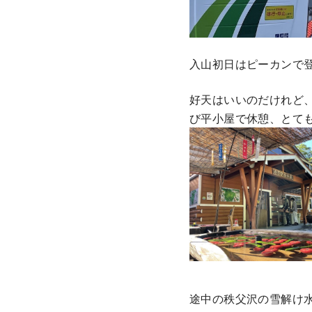
入山初日はピーカンで
好天はいいのだけれど
び平小屋で休憩、とて
途中の秩父沢の雪解け