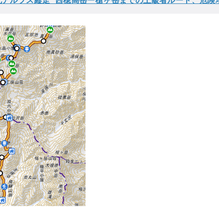
北アルプス縦走 西穂高岳ー槍ヶ岳までの上級者ルート、危険