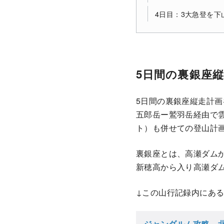
4日目：3大急登を下
5日間の裏銀座
5日間の裏銀座縦走計
五郎岳ー鷲羽岳経由で
ト）も併せての登山計
裏銀座とは、高瀬ダム
新穂高から入り高瀬ダ
↓この山行記録内にあ