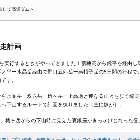
山して高瀬ダムへ
縦走計画
画を実行するときがやってきました！新穂高から鏡平を経由し
雲ノ平ー水晶岳経由で野口五郎岳ー烏帽子岳の5日間の行程で
画です。
から水晶岳ー双六岳ー槍ヶ岳ー上高地と連なる山々を歩く縦走
ムへ下山するルートで計画を練りました（主に嫁が）。
る、槍ヶ岳からの下山時に見えた裏銀座がきっかけとなった登