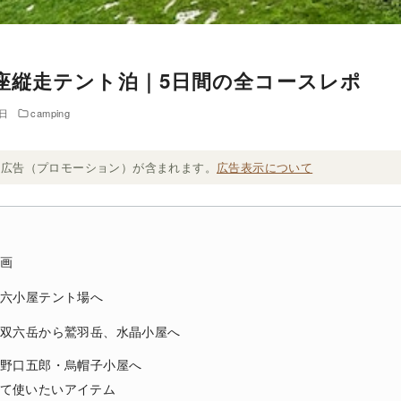
座縦走テント泊｜5日間の全コースレポ
5日
camping
ト広告（プロモーション）が含まれます。
広告表示について
計画
双六小屋テント場へ
、双六岳から鷲羽岳、水晶小屋へ
ら野口五郎・烏帽子小屋へ
て使いたいアイテム